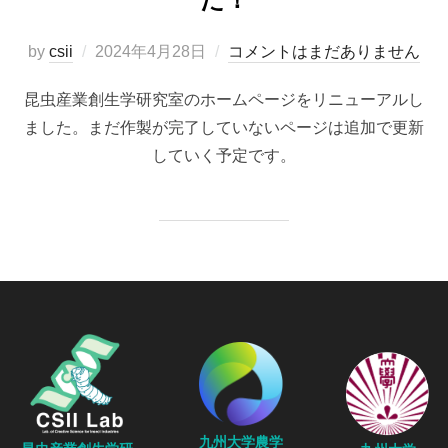
投
by
csii
2024年4月28日
コメントはまだありません
稿
昆虫産業創生学研究室のホームページをリニューアルし
日:
ました。まだ作製が完了していないページは追加で更新
していく予定です。
九州大学農学