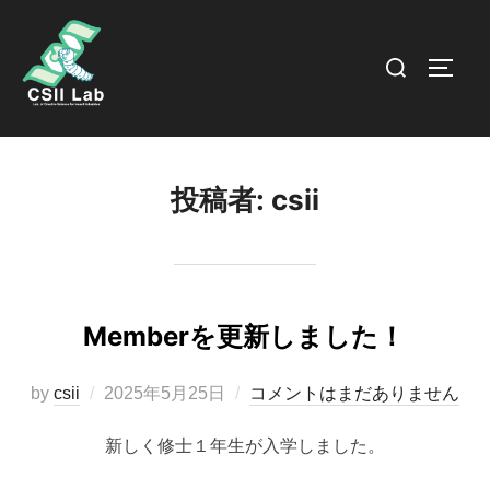
コ
ン
検
サイド
テ
索
ン
対
ツ
象:
へ
投稿者:
csii
ス
キ
ッ
プ
Memberを更新しました！
投
by
csii
2025年5月25日
コメントはまだありません
稿
新しく修士１年生が入学しました。
日: