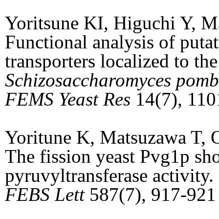
Yoritsune KI, Higuchi Y, 
Functional analysis of put
transporters localized to th
Schizosaccharomyces pomb
FEMS Yeast Res
14(7), 110
Yoritune K, Matsuzawa T, 
The fission yeast Pvg1p sho
pyruvyltransferase activity.
FEBS Lett
587(7), 917-921