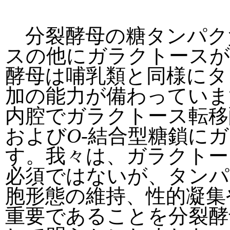
分裂酵母の糖タンパク
スの他にガラクトースが
酵母は哺乳類と同様にタ
加の能力が備わっていま
内腔でガラクトース転移
および
O
-結合型糖鎖に
す。我々は、ガラクトー
必須ではないが、タンパ
胞形態の維持、性的凝集
重要であることを分裂酵