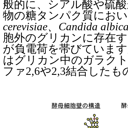
般的に、シアル酸や硫酸
物の糖タンパク質におい
cerevisiae、Candida albic
胞外のグリカンに存在す
が負電荷を帯びています
はグリカン中のガラク
ファ2,6や2,3結合した