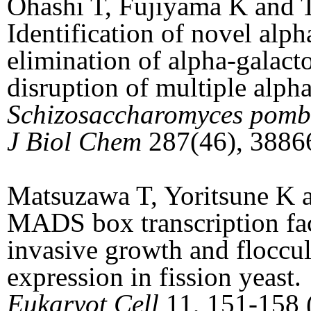
Ohashi T, Fujiyama K and 
Identification of novel alph
elimination of alpha-galact
disruption of multiple alpha
Schizosaccharomyces pomb
J Biol Chem
287(46), 3886
Matsuzawa T, Yoritsune K 
MADS box transcription fa
invasive growth and floccu
expression in fission yeast.
Eukaryot Cell
11, 151-158 