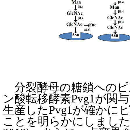
分裂酵母の糖鎖へのピ
ン酸転移酵素Pvg1が関
生産したPvg1が確か
ことを明らかにしました(Yorit