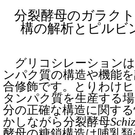
分裂酵母のガラクト
構の解析とピルビ
グリコシレーションは
ンパク質の構造や機能を
合修飾です。とりわけヒ
タンパク質を生産する場
分の正確な構造に関する
かしながら分裂酵母
Schi
酵母の糖鎖構造は哺乳類