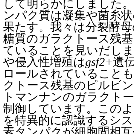
して明らかにしました。
ンパク質は凝集や菌糸状
果たす。我々は分裂酵母
糖質のガラクトース残基
ていることを見いだしま
や侵入性増殖は
gsf2+
遺
ロールされていること
クトース残基のピルビン
トマンナンのガラクトー
制御しています。このよ
を特異的に認識するシステ
素タンパクが細胞間相互