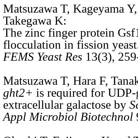
Matsuzawa T, Kageyama Y,
Takegawa K:
The zinc finger protein Gs
flocculation in fission yeast
FEMS Yeast Res
13(3), 259
Matsuzawa T, Hara F, Tana
ght2+
is required for UDP-
extracellular galactose by
S
Appl Microbiol Biotechnol