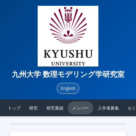
九州大学 数理モデリング学研究室
English
トップ
研究
研究業績
メンバー
入学者募集
セミ