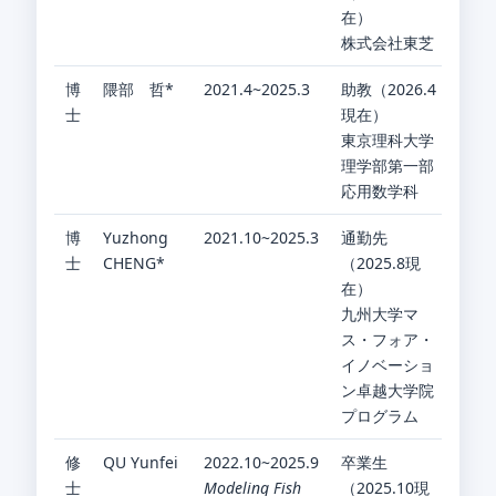
在）
株式会社東芝
博
隈部 哲*
2021.4~2025.3
助教（2026.4
士
現在）
東京理科大学
理学部第一部
応用数学科
博
Yuzhong
2021.10~2025.3
通勤先
士
CHENG*
（2025.8現
在）
九州大学マ
ス・フォア・
イノベーショ
ン卓越大学院
プログラム
修
QU Yunfei
2022.10~2025.9
卒業生
士
Modeling Fish
（2025.10現