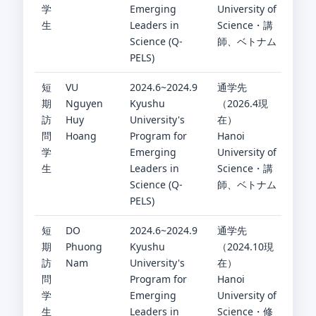
学
Emerging
University of
生
Leaders in
Science・講
Science (Q-
師、ベトナム
PELS)
短
VU
2024.6~2024.9
通学先
期
Nguyen
Kyushu
（2026.4現
訪
Huy
University's
在）
問
Hoang
Program for
Hanoi
学
Emerging
University of
生
Leaders in
Science・講
Science (Q-
師、ベトナム
PELS)
短
DO
2024.6~2024.9
通学先
期
Phuong
Kyushu
（2024.10現
訪
Nam
University's
在）
問
Program for
Hanoi
学
Emerging
University of
生
Leaders in
Science・修