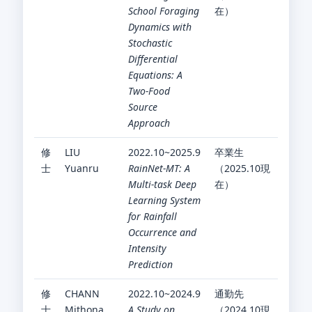
School Foraging
在）
Dynamics with
Stochastic
Differential
Equations: A
Two-Food
Source
Approach
修
LIU
2022.10~2025.9
卒業生
士
Yuanru
RainNet-MT: A
（2025.10現
Multi-task Deep
在）
Learning System
for Rainfall
Occurrence and
Intensity
Prediction
修
CHANN
2022.10~2024.9
通勤先
士
Mithona
A Study on
（2024.10現