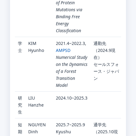
of Protein
Mutations via
Binding Free
Energy
Classification
学
KIM
2021.4~2022.3,
通勤先
士
Hyunho
AMPSD
（2024.9現
Numerical Study
在）
on the Dynamics
セールスフォ
of a Forest
ース・ジャパ
Transition
ン
Model
研
LIU
2024.10~2025.3
究
Hanzhe
生
短
NGUYEN
2025.7~2025.9
通学先
期
Dinh
Kyushu
（2025.10現