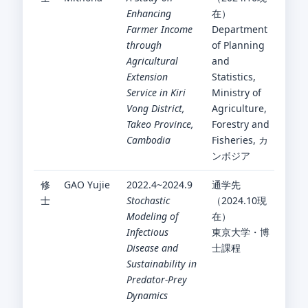
Enhancing
在）
Farmer Income
Department
through
of Planning
Agricultural
and
Extension
Statistics,
Service in Kiri
Ministry of
Vong District,
Agriculture,
Takeo Province,
Forestry and
Cambodia
Fisheries, カ
ンボジア
修
GAO Yujie
2022.4~2024.9
通学先
士
Stochastic
（2024.10現
Modeling of
在）
Infectious
東京大学・博
Disease and
士課程
Sustainability in
Predator-Prey
Dynamics