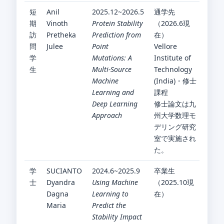
短
Anil
2025.12~2026.5
通学先
期
Vinoth
Protein Stability
（2026.6現
訪
Pretheka
Prediction from
在）
問
Julee
Point
Vellore
学
Mutations: A
Institute of
生
Multi-Source
Technology
Machine
(India)・修士
Learning and
課程
Deep Learning
修士論文は九
Approach
州大学数理モ
デリング研究
室で実施され
た。
学
SUCIANTO
2024.6~2025.9
卒業生
士
Dyandra
Using Machine
（2025.10現
Dagna
Learning to
在）
Maria
Predict the
Stability Impact