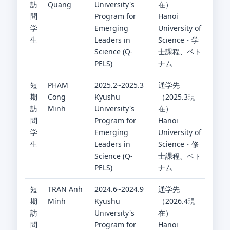
訪
Quang
University's
在）
問
Program for
Hanoi
学
Emerging
University of
生
Leaders in
Science・学
Science (Q-
士課程、ベト
PELS)
ナム
短
PHAM
2025.2~2025.3
通学先
期
Cong
Kyushu
（2025.3現
訪
Minh
University's
在）
問
Program for
Hanoi
学
Emerging
University of
生
Leaders in
Science・修
Science (Q-
士課程、ベト
PELS)
ナム
短
TRAN Anh
2024.6~2024.9
通学先
期
Minh
Kyushu
（2026.4現
訪
University's
在）
問
Program for
Hanoi