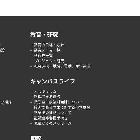
教育・研究
介
教育の目標・方針
施設
研究テーマ一覧
刊行物一覧
プロジェクト研究
社会連携・地域、貢献、産学連携
キャンパスライフ
カリキュラム
取得できる資格
分野紹介
奨学金・授業料免除について
障害のある学生に対する修学支援
卒業後の進路について
証明書等各種手続き
先輩からのメッセージ
国際