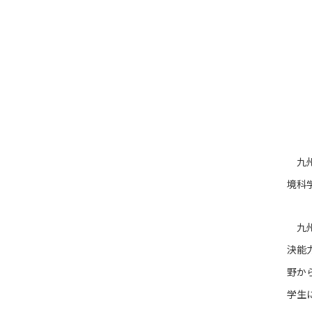
九州
境科
九州
決能
野か
学生