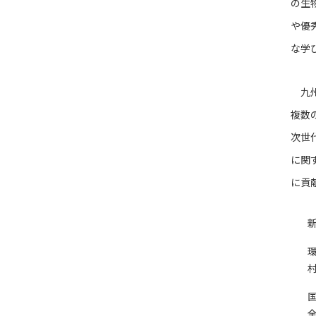
の生
や優
な学
九州
複数
次世
に関
に貢