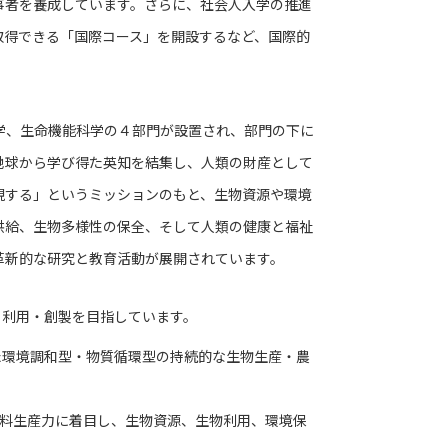
事者を養成しています。さらに、社会人入学の推進
取得できる「国際コース」を開設するなど、国際的
学、生命機能科学の４部門が設置され、部門の下に
地球から学び得た英知を結集し、人類の財産として
現する」というミッションのもと、生物資源や環境
供給、生物多様性の保全、そして人類の健康と福祉
革新的な研究と教育活動が展開されています。
・利用・創製を目指しています。
た環境調和型・物質循環型の持続的な生物生産・農
食料生産力に着目し、生物資源、生物利用、環境保