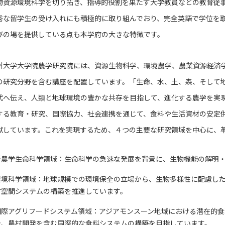
物資源環境科学を切り拓き、指導的役割を果たす大学教員などの教育従
秀な留学生の受け入れにも積極的に取り組んでおり、完全英語で学位を
びの場を提供している点も本学府の大きな特徴です。
大学大学院農学研究院には、資源生物科学、環境農学、農業資源経済
の研究分野を含む講座を配置しています。「生命、水、土、森、そして
代へ伝え、人類と地球環境の豊かな共存を目指して、進化する農学を実
する教育・研究、国際協力、社会連携を通じて、食料や生活資材の安定
献しています。これを実現するため、４つの主要な研究領域を中心に、
新農学生命科学領域：生命科学の急速な発展を背景に、生物機能の解明
環境科学領域：地球規模での環境保全の立場から、生物多様性に配慮し
村空間システムの構築を推進しています。
国際アグリフードシステム領域：アジアモンスーン地域における潜在的
全、農村開発を含む国際的な食料システムの構築を目指しています。