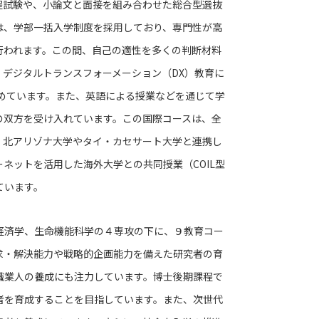
試験や、小論文と面接を組み合わせた総合型選抜
は、学部一括入学制度を採用しており、専門性が高
行われます。この間、自己の適性を多くの判断材料
デジタルトランスフォーメーション（DX）教育に
めています。また、英語による授業などを通じて学
の双方を受け入れています。この国際コースは、全
・北アリゾナ大学やタイ・カセサート大学と連携し
ネットを活用した海外大学との共同授業（COIL型
ています。
経済学、生命機能科学の４専攻の下に、９教育コー
求・解決能力や戦略的企画能力を備えた研究者の育
職業人の養成にも注力しています。博士後期課程で
者を育成することを目指しています。また、次世代