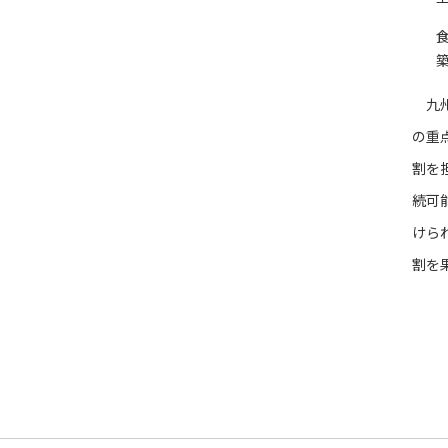
九州
の重
割を
続可
けら
割を