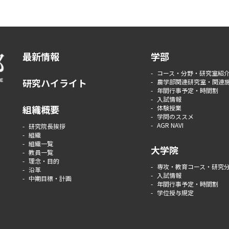
最新情報
学部
コース・分野・研究室紹
研究ハイライト
農学部関連研究室・関連
年間行事予定・時間割
入試情報
組織概要
体験授業
学問のススメ
AGR NAVI
研究院長挨拶
組織
組織一覧
大学院
教員一覧
理念・目的
専攻・教育コース・研究
沿革
入試情報
中期目標・計画
年間行事予定・時間割
学位授与規定