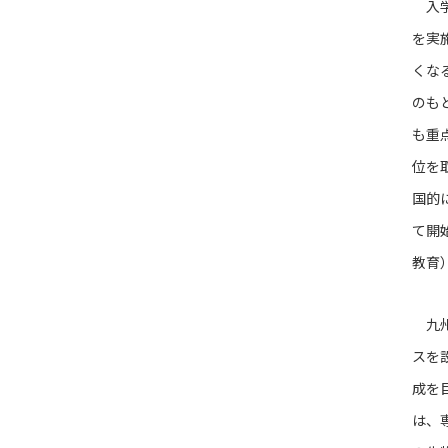
入学
を実
くな
のも
も重
位を
国的
て開
教育
九州
スを
成を
は、