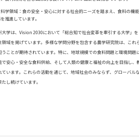
食科学領域：食の安全・安心に対する社会的ニーズを踏まえ、食料の機
築を推進しています。
大学は、Vision 2030において「総合知で社会変革を牽引する大学
点領域を掲げています。多様な学問分野を包含する農学研究院は、これ
担うことが期待されています。特に、地球規模での食料問題と環境問題
能で安心・安全な食料供給、そして人類の健康と福祉の向上を目指し、
れています。これらの活動を通じて、地域社会のみならず、グローバル
果たし続けています。