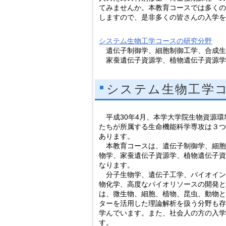
てみませんか。本教育コースでは多く
しますので、是非多くの皆さんの入学
システム生物工学コースの研究分野
遺伝子制御学、細胞制御工学、合成生
家蚕遺伝子資源学、植物遺伝子資源学
システム生物工学
平成30年4月、本学大学院生物資源環
たちが所属する生命機能科学専攻は３
あります。
本教育コースは、遺伝子制御学、細胞
物学、家蚕遺伝子資源学、植物遺伝子資
なります。
分子生物学、遺伝子工学、バイオイン
物化学、高度なバイオリソースの開発
は、微生物、細胞、植物、昆虫、動物
ターを活用した理論解析を扱う分野も
学んでいます。また、社会人の方の入
す。