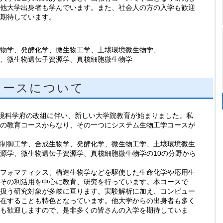
の他大学出身者も学んでいます。また、社会人の方の入学も歓迎
を期待しています。
物学、発酵化学、微生物工学、土壌環境微生物学、
、微生物遺伝子資源学、真核細胞微生物学
コースについて
境科学府の改組に伴い、新しい大学院教育が始まりました。私
つの教育コースからなり、その一つにシステム生物工学コースが
制御工学、合成生物学、発酵化学、微生物工学、土壌環境微生
源学、微生物遺伝子資源学、真核細胞微生物学の10の分野から
フォマティクス、構造生物学などを駆使した生命化学や応用生
とその利活用を中心に教育、研究を行っています。本コースで
と扱う研究対象が多岐に亘ります。実験解析に加え、コンピュー
存在することも特色となっています。他大学からの出身者も多く
学も歓迎しますので、是非多くの皆さんの入学を期待していま