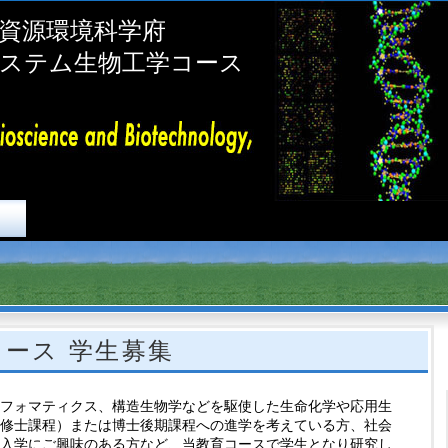
資源環境科学府
ステム生物工学コース
ース 学生募集
フォマティクス、構造生物学などを駆使した生命化学や応用生
（修士課程）または博士後期課程への進学を考えている方、社会
の入学にご興味のある方など、当教育コースで学生となり研究し