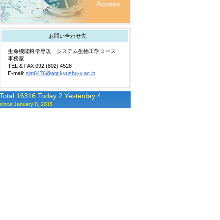
お問い合わせ先
生命機能科学専攻 システム生物工学コース
事務室
TEL & FAX 092 (802) 4528
E-mail:
njm8476@agr.kyushu-u.ac.jp
Total 16316 Today 2 Yesterday 4
since January 8, 2015