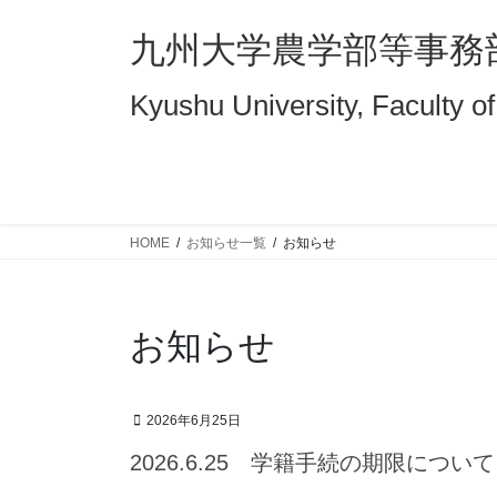
コ
ナ
ン
ビ
九州大学農学部等事務
テ
ゲ
ン
ー
Kyushu University, Faculty of
ツ
シ
へ
ョ
ス
ン
キ
に
ッ
移
HOME
お知らせ一覧
お知らせ
プ
動
お知らせ
2026年6月25日
2026.6.25 学籍手続の期限について