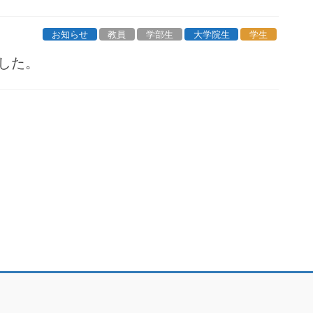
お知らせ
教員
学部生
大学院生
学生
した。