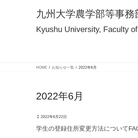
コ
ナ
ン
ビ
九州大学農学部等事務
テ
ゲ
ン
ー
Kyushu University, Faculty of
ツ
シ
へ
ョ
ス
ン
キ
に
ッ
移
HOME
お知らせ一覧
2022年6月
プ
動
2022年6月
2022年6月22日
学生の登録住所変更方法についてFA