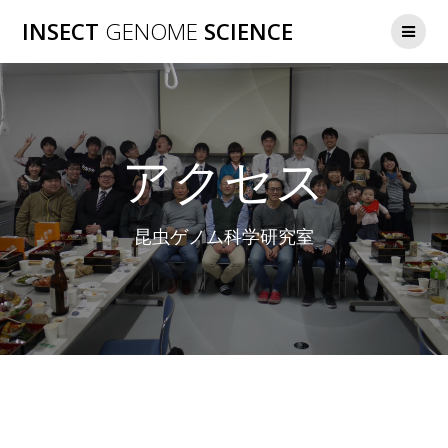
コ
INSECT
GENOME
SCIENCE
ン
テ
ン
ツ
へ
ス
アクセス
キ
ッ
プ
昆虫ゲノム科学研究室