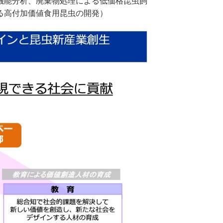
機能分析、廃棄物処理による低価格昆虫飼
る高付加価値食用昆虫の開発）