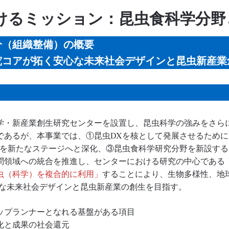
けるミッション：昆虫食科学分野
分（組織整備）の概要
究コアが拓く安心な未来社会デザインと昆虫新産業
・新産業創生研究センターを設置し、昆虫科学の強みをさら
であるが、本事業では、①昆虫DXを核として発展させるため
学を新たなステージへと深化、③昆虫食科学研究分野を新設す
問領域への統合を推進し、センターにおける研究の中心である
虫（科学）を複合的に利用」
することにより、生物多様性、地
な未来社会デザインと昆虫新産業の創生を目指す。
ップランナーとなれる基盤がある項目
化と成果の社会還元