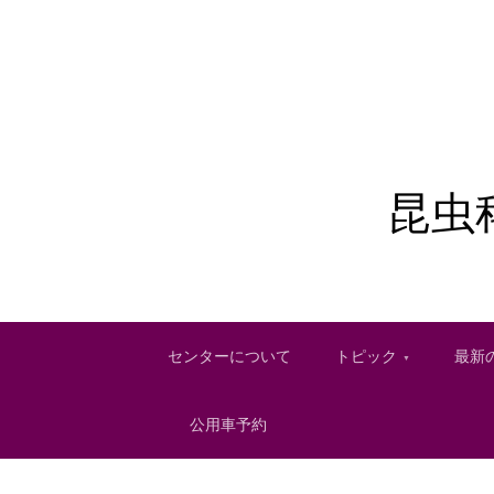
昆虫
センターについて
トピック
最新
公用車予約