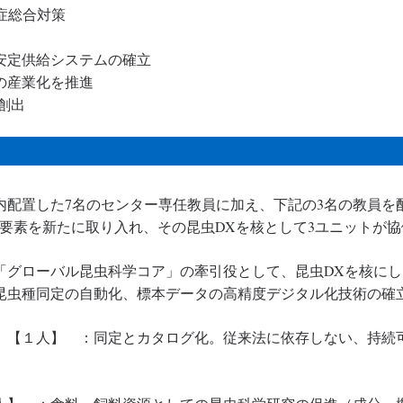
染症総合対策
安定供給システムの確立
の産業化を推進
創出
内配置した7名のセンター専任教員に加え、下記の3名の教員を
の要素を新たに取り入れ、その昆虫DXを核として3ユニットが
「グローバル昆虫科学コア」の牽引役として、昆虫DXを核に
昆虫種同定の自動化、標本データの高精度デジタル化技術の確
）【１人】 ：同定とカタログ化。従来法に依存しない、持続