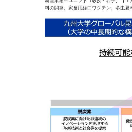
新産業創生ユニット（教授・若手）【１
料の開発、家畜用経口ワクチン、冬虫夏