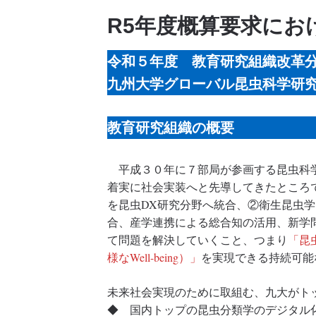
R5年度概算要求にお
令和５年度 教育研究組織改革
九州大学グローバル昆虫科学研
教育研究組織の概要
平成３０年に７部局が参画する昆虫科学
着実に社会実装へと先導してきたところ
を昆虫DX研究分野へ統合、②衛生昆虫
合、産学連携による総合知の活用、新学
て問題を解決していくこと、つまり
「昆
様なWell-being）」
を実現できる持続可能
未来社会実現のために取組む、九大がト
◆ 国内トップの昆虫分類学のデジタル