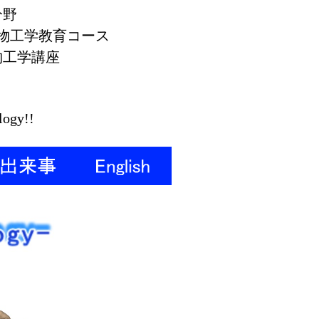
分野
生物工学教育コース
物工学講座
logy!!