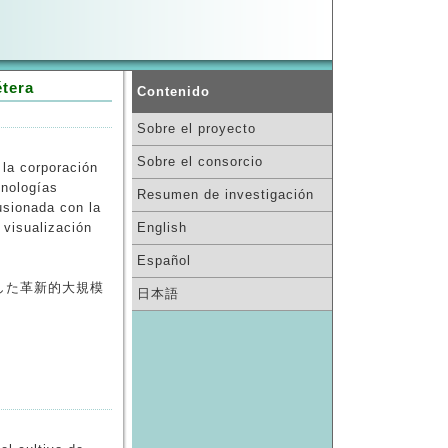
étera
Contenido
Sobre el proyecto
Sobre el consorcio
 la corporación
cnologías
Resumen de investigación
usionada con la
 visualización
English
Español
した革新的大規模
日本語