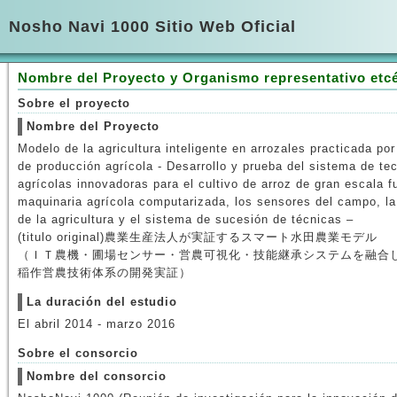
Nosho Navi 1000 Sitio Web Oficial
Nombre del Proyecto y Organismo representativo etc
Sobre el proyecto
Nombre del Proyecto
Modelo de la agricultura inteligente en arrozales practicada por
de producción agrícola - Desarrollo y prueba del sistema de te
agrícolas innovadoras para el cultivo de arroz de gran escala f
maquinaria agrícola computarizada, los sensores del campo, la
de la agricultura y el sistema de sucesión de técnicas –
(titulo original)農業生産法人が実証するスマート水田農業モデル
（ＩＴ農機・圃場センサー・営農可視化・技能継承システムを融合
稲作営農技術体系の開発実証）
La duración del estudio
El abril 2014 - marzo 2016
Sobre el consorcio
Nombre del consorcio