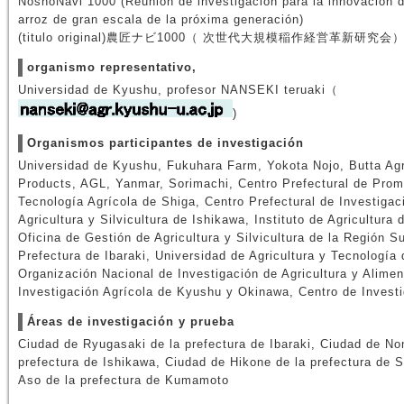
NoshoNavi 1000 (Reunión de investigación para la innovación d
arroz de gran escala de la próxima generación)
(titulo original)農匠ナビ1000（ 次世代大規模稲作経営革新研究会
organismo representativo,
Universidad de Kyushu, profesor NANSEKI teruaki（
)
Organismos participantes de investigación
Universidad de Kyushu, Fukuhara Farm, Yokota Nojo, Butta Agri
Products, AGL, Yanmar, Sorimachi, Centro Prefectural de Prom
Tecnología Agrícola de Shiga, Centro Prefectural de Investigac
Agricultura y Silvicultura de Ishikawa, Instituto de Agricultura 
Oficina de Gestión de Agricultura y Silvicultura de la Región Su
Prefectura de Ibaraki, Universidad de Agricultura y Tecnología 
Organización Nacional de Investigación de Agricultura y Alimen
Investigación Agrícola de Kyushu y Okinawa, Centro de Investi
Áreas de investigación y prueba
Ciudad de Ryugasaki de la prefectura de Ibaraki, Ciudad de Non
prefectura de Ishikawa, Ciudad de Hikone de la prefectura de 
Aso de la prefectura de Kumamoto