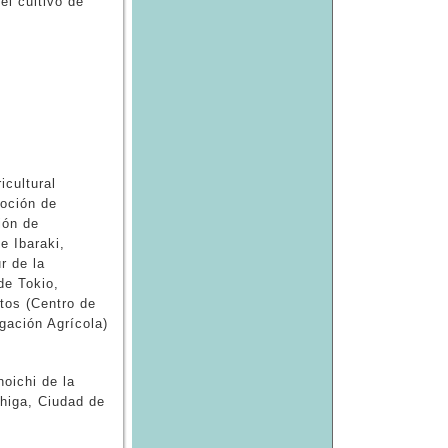
el cultivo de
）
cultural
oción de
ión de
de Ibaraki,
r de la
de Tokio,
tos (Centro de
gación Agrícola)
oichi de la
Shiga, Ciudad de