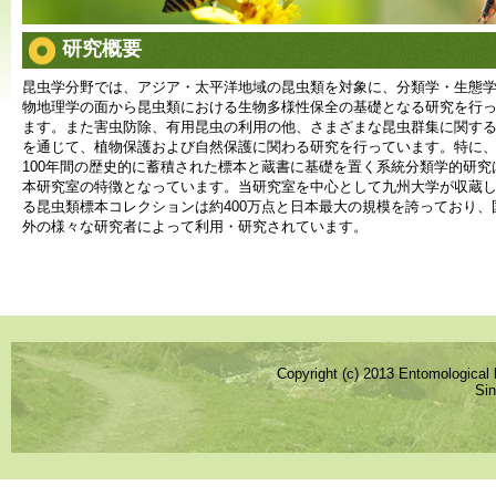
研究概要
昆虫学分野では、アジア・太平洋地域の昆虫類を対象に、分類学・生態
物地理学の面から昆虫類における生物多様性保全の基礎となる研究を行
ます。また害虫防除、有用昆虫の利用の他、さまざまな昆虫群集に関す
を通じて、植物保護および自然保護に関わる研究を行っています。特に
100年間の歴史的に蓄積された標本と蔵書に基礎を置く系統分類学的研究
本研究室の特徴となっています。当研究室を中心として九州大学が収蔵
る昆虫類標本コレクションは約400万点と日本最大の規模を誇っており、
外の様々な研究者によって利用・研究されています。
Copyright (c) 2013 Entomological l
Sin