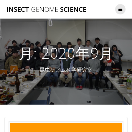
コ
INSECT
GENOME
SCIENCE
ン
テ
ン
ツ
へ
ス
月:
2020年9月
キ
ッ
プ
昆虫ゲノム科学研究室