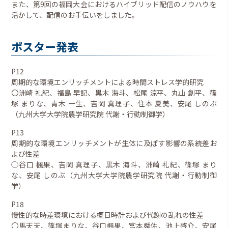
また、第9回の福岡大会におけるハイブリッド配信のノウハウを
活かして、配信のお手伝いをしました。
ポスター発表
P12
周期的な環境エンリッチメントによる時間ストレス学的研究
〇洲崎 礼紀、福島 早記、黒木 海斗、松尾 涼平、丸山 創平、篠
塚 まりな、青木 一生、吉岡 真理子、住本 夏美、安尾 しのぶ
（九州大学大学院農学研究院 代謝・行動制御学）
P13
周期的な環境エンリッチメントが生体に及ぼす影響の系統差お
よび性差
◯谷口 楓果、吉岡 真理子、黒木 海斗、洲崎 礼紀、篠塚 まり
な、安尾 しのぶ（九州大学大学院農学研究院 代謝・行動制御
学）
P18
慢性的な時差環境における概日時計および代謝の乱れの性差
〇馬天天、篠塚まりな、谷口楓果、宮本舜佑、池上啓介、安尾