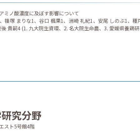
アミノ酸濃度に及ぼす影響について
1、篠塚 まりな1、谷口 楓果1、洲崎 礼紀1、安尾 しのぶ1、種
後 貴嗣4 (1. 九大院生資環、2. 名大院生命農、3. 愛媛県養鶏研
学研究分野
4 ウエスト5号館4階