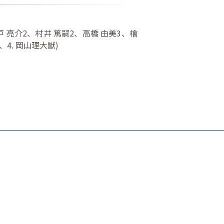
戸 亮介2、村井 篤嗣2、高橋 由美3、檜
、4. 岡山理大獣)