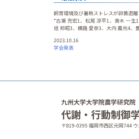
飼育環境及び暑熱ストレスが卵黄遊離
*古瀬 充宏1、松尾 涼平1、青木 一生
垣 邦昭3、横路 愛奈3、大内 義光4、豊
2023.10.16
学会発表
九州大学大学院農学研究院
代謝・行動制御
〒819-0395 福岡市西区元岡74