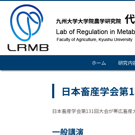
ホーム
研究内
日本畜産学会第131
日本畜産学会第131回大会が帯広畜
一般講演