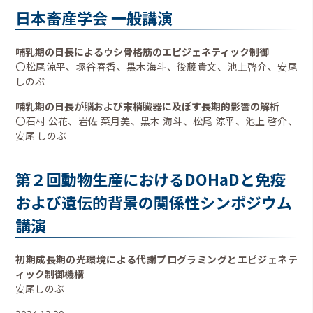
日本畜産学会 一般講演
哺乳期の日長によるウシ骨格筋のエピジェネティック制御
〇松尾涼平、塚谷春香、黒木海斗、後藤貴文、池上啓介、安尾
しのぶ
哺乳期の日長が脳および末梢臓器に及ぼす長期的影響の解析
〇石村 公花、岩佐 菜月美、黒木 海斗、松尾 涼平、池上 啓介、
安尾 しのぶ
第２回動物生産におけるDOHaDと免疫
および遺伝的背景の関係性シンポジウム
講演
初期成長期の光環境による代謝プログラミングとエピジェネテ
ィック制御機構
安尾しのぶ