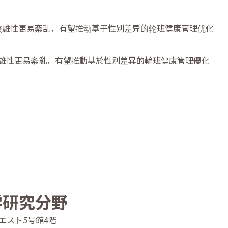
生物钟较雄性更易紊乱，有望推动基于性别差异的轮班健康管理优化
物鐘較雄性更易紊亂，有望推動基於性別差異的輪班健康管理優化
学研究分野
4 ウエスト5号館4階