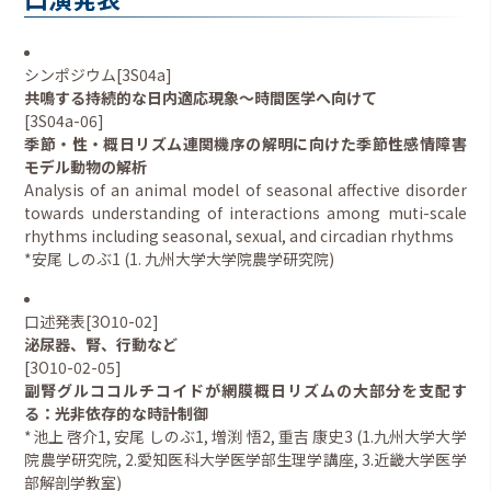
シンポジウム[3S04a]
共鳴する持続的な日内適応現象～時間医学へ向けて
[3S04a-06]
季節・性・概日リズム連関機序の解明に向けた季節性感情障害
モデル動物の解析
Analysis of an animal model of seasonal affective disorder
towards understanding of interactions among muti-scale
rhythms including seasonal, sexual, and circadian rhythms
*安尾 しのぶ1 (1. 九州大学大学院農学研究院)
口述発表[3O10-02]
泌尿器、腎、行動など
[3O10-02-05]
副腎グルココルチコイドが網膜概日リズムの大部分を支配す
る：光非依存的な時計制御
*池上 啓介1, 安尾 しのぶ1, 増渕 悟2, 重吉 康史3 (1.九州大学大学
院農学研究院, 2.愛知医科大学医学部生理学講座, 3.近畿大学医学
部解剖学教室)