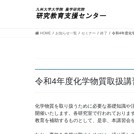
コ
ナ
ン
ビ
テ
ゲ
ン
ー
ツ
シ
HOME
お知らせ一覧
セミナー
終了
令和4年度化
へ
ョ
ス
ン
キ
に
ッ
移
プ
動
令和4年度化学物質取扱講
化学物質を取り扱うために必要な基礎知識や注
開催いたします。各研究室で行われております
教育を補助するものとして、是非、本講習会を