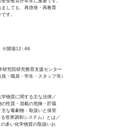
安全教育が非常に重要です。

ましても、再啓発・再教育

です。

※開場12:40

学研究院研究教育支援センター

員・職員・学生・スタッフ等）

学物質に関する主な法律／

の性質・混載の危険・貯蔵

主な毒劇物・取扱いと保管

する世界調和システム）とは／

の多い化学物質の取扱いお
