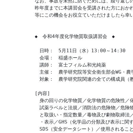
なお、事故を未然に防ぐためには、繰り返しの
昨年度までに本講習会を受講された方におかれ
等にこの機会をお役立ていただけましたら幸い
◆　令和4年度化学物質取扱講習会　◆

　日時：　5月11日（水）13:00～14:30　　
　会場：　稲盛ホール

　講師：　富士フィルム和光純薬

　主催：　農学研究院等安全衛生部会WG・農
　対象：　農学研究院関連の全ての構成員（教
[内容]

　身の回りの化学物質／化学物質の危険性／化
　試薬ラベルと法規／消防法の危険物／危険物
　と取扱い・指定数量／毒物及び劇物取締法／
　・表示／GHS（化学品の分類及び表示に関
　SDS（安全データシート）／使用されること