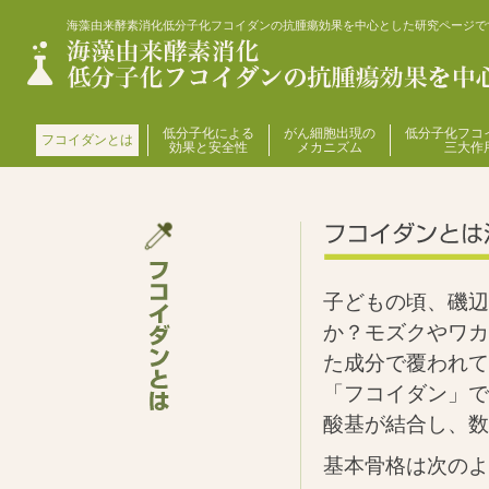
海藻由来酵素消化低分子化フコイダンの抗腫瘍効果を中心とした研究ページで
低分子化による
がん細胞出現の
低分子化フコ
フコイダンとは
効果と安全性
メカニズム
三大作
子どもの頃、磯辺
か？モズクやワカ
た成分で覆われて
「フコイダン」で
酸基が結合し、数
基本骨格は次のよ