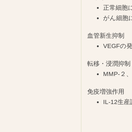
正常細胞
がん細胞
血管新生抑制
VEGFの
転移・浸潤抑制
MMP-２
免疫増強作用
IL-12生