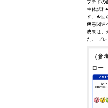
プチドの
⽣体試料
す。今回
疾患関連
成果は、
た。
プレ
（参
ロー