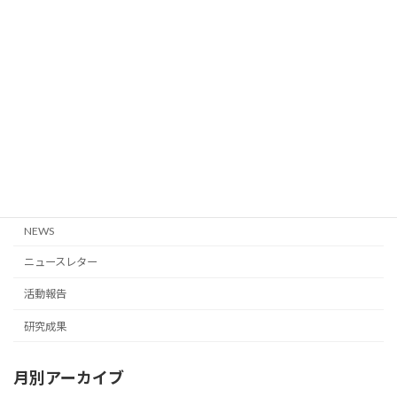
2025-07-04
NEWS
領域共催により来年6月に鹿児島で開催される第14回国際植物ミト
コンドリア生物学会議（ICPMB2026）のHPが公開されました！
2025-07-02
NEWS
2025.7.30 第6回細胞質ゲノム制御セミナーをzoomウェビナーに
て開催します。
カテゴリー
NEWS
ニュースレター
活動報告
研究成果
月別アーカイブ