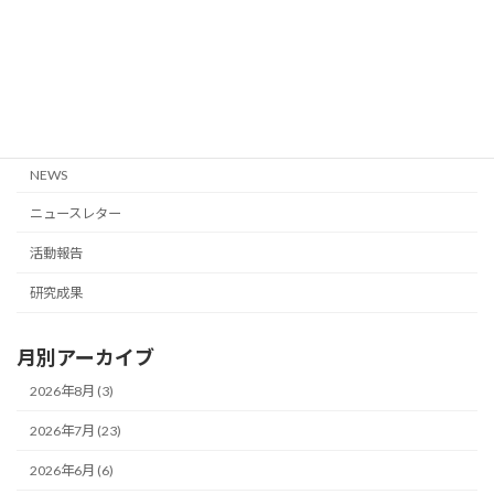
に関する論文です
投
1
2
»
固
固
定
定
稿
ペ
ペ
カテゴリー
ー
ー
の
ジ
ジ
NEWS
ペ
ニュースレター
ー
活動報告
ジ
研究成果
送
り
月別アーカイブ
2026年8月 (3)
2026年7月 (23)
2026年6月 (6)