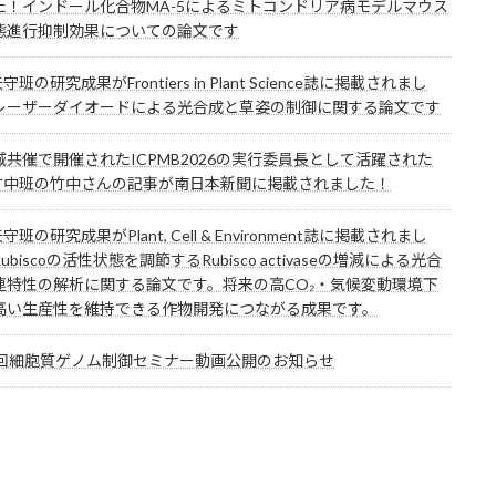
た！インドール化合物MA-5によるミトコンドリア病モデルマウス
態進行抑制効果についての論文です
矢守班の研究成果がFrontiers in Plant Science誌に掲載されまし
レーザーダイオードによる光合成と草姿の制御に関する論文です
域共催で開催されたICPMB2026の実行委員長として活躍された
1竹中班の竹中さんの記事が南日本新聞に掲載されました！
矢守班の研究成果がPlant, Cell & Environment誌に掲載されまし
ubiscoの活性状態を調節するRubisco activaseの増減による光合
連特性の解析に関する論文です。将来の高CO₂・気候変動環境下
高い生産性を維持できる作物開発につながる成果です。
6回細胞質ゲノム制御セミナー動画公開のお知らせ