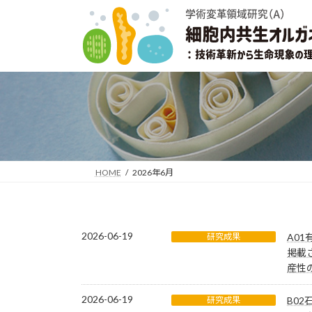
コ
ナ
ン
ビ
テ
ゲ
ン
ー
ツ
シ
へ
ョ
ス
ン
キ
に
ッ
移
プ
動
HOME
2026年6月
2026-06-19
研究成果
A01
掲載
産性
2026-06-19
研究成果
B02