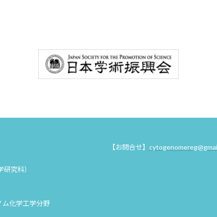
【お問合せ】
cytogenomereg@gmai
学研究科）
ノム化学工学分野