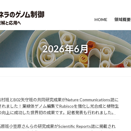
HOME
領域概要
2026年6月
有村班とB02矢守班の共同研究成果がNature Communications誌に
されました！葉緑体ゲノム編集でRubiscoを強化し光合成と植物生
の向上に成功した世界初の成果です。記者発表も行われました。
石原班小笠原さんらの研究成果がScientific Reports誌に掲載され