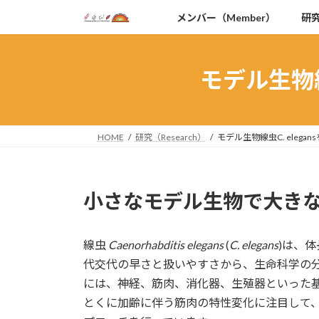
コ
ナ
メンバー（Member）
研究
ン
ビ
テ
ゲ
ン
ー
モデル生物線
ツ
シ
へ
ョ
ス
ン
キ
に
HOME
研究（Research）
モデル生物線虫C. eleg
ッ
移
プ
動
小さなモデル生物で大きな
線虫
Caenorhabditis elegans
(
C. elegans
)は、
代交代の早さと扱いやすさから、生命科学の
には、神経、筋肉、消化器、生殖器といった
とくに加齢に伴う筋肉の特性変化に注目して