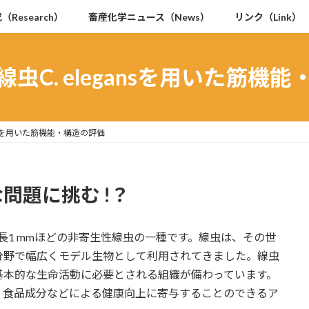
（Research）
畜産化学ニュース（News）
リンク（Link）
虫C. elegansを用いた筋機
ansを用いた筋機能・構造の評価
問題に挑む !？
体長1 mmほどの非寄生性線虫の一種です。線虫は、その世
分野で幅広くモデル生物として利用されてきました。線虫
基本的な生命活動に必要とされる組織が備わっています。
、食品成分などによる健康向上に寄与することのできるア