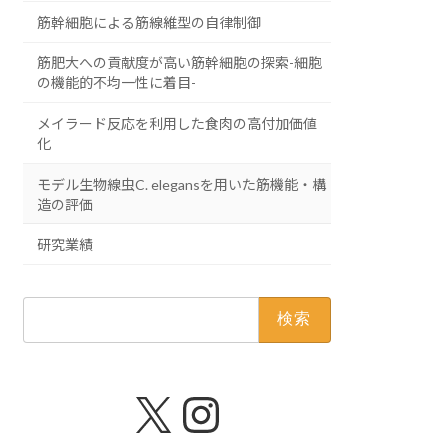
筋幹細胞による筋線維型の自律制御
筋肥大への貢献度が高い筋幹細胞の探索-細胞
の機能的不均一性に着目-
メイラード反応を利用した食肉の高付加価値
化
モデル生物線虫C. elegansを用いた筋機能・構
造の評価
研究業績
検
索:
X
Instagram