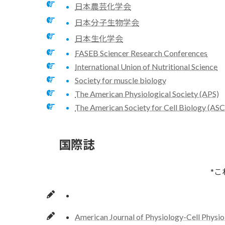
日本農芸化学会
日本分子生物学会
日本生化学会
FASEB Sciencer Research Conferences
International Union of Nutritional Science
Society for muscle biology
The American Physiological Society (APS)
The American Society for Cell Biology (AS
国際誌
*
American Journal of Physiology-Cell Physi