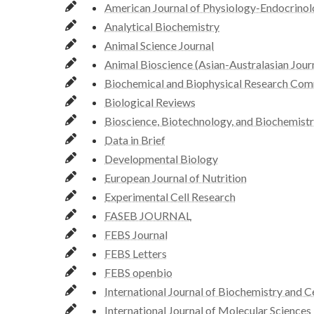
American Journal of Physiology-Endocrino
Analytical Biochemistry
Animal Science Journal
Animal Bioscience (Asian-Australasian Jour
Biochemical and Biophysical Research Com
Biological Reviews
Bioscience, Biotechnology, and Biochemist
Data in Brief
Developmental Biology
European Journal of Nutrition
Experimental Cell Research
FASEB JOURNAL
FEBS Journal
FEBS Letters
FEBS openbio
International Journal of Biochemistry and C
International Journal of Molecular Sciences