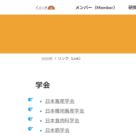
コ
ナ
メンバー（Member）
研究
ン
ビ
テ
ゲ
ン
ー
ツ
シ
へ
ョ
ス
ン
キ
に
HOME
リンク（Link）
ッ
移
プ
動
学会
日本畜産学会
日本暖地畜産学会
日本食肉科学会
日本筋学会