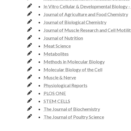
In Vitro Cellular & Developmental Biology -
Journal of Agriculture and Food Chemistry
Journal of Biological Chemistry
Journal of Muscle Research and Cell Motili
Journal of Nutrition
Meat Science
Metabolites
Methods in Molecular Biology
Molecular Biology of the Cell
Muscle & Nerve
Physiological Reports
PLOS ONE
STEM CELLS
The Journal of Biochemistry
The Journal of Poultry Science