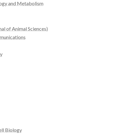
logy and Metabolism
nal of Animal Sciences)
munications
ry
ell Biology