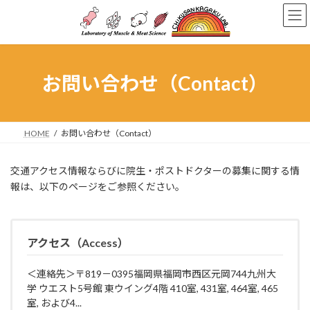
コ
ナ
ン
ビ
テ
ゲ
ン
ー
ツ
シ
へ
ョ
お問い合わせ（Contact）
ス
ン
キ
に
ッ
移
プ
動
HOME
お問い合わせ（Contact）
交通アクセス情報ならびに院生・ポストドクターの募集に関する情
報は、以下のページをご参照ください。
アクセス（Access）
＜連絡先＞〒819－0395福岡県福岡市西区元岡744九州大
学 ウエスト5号館 東ウイング4階 410室, 431室, 464室, 465
室, および4...