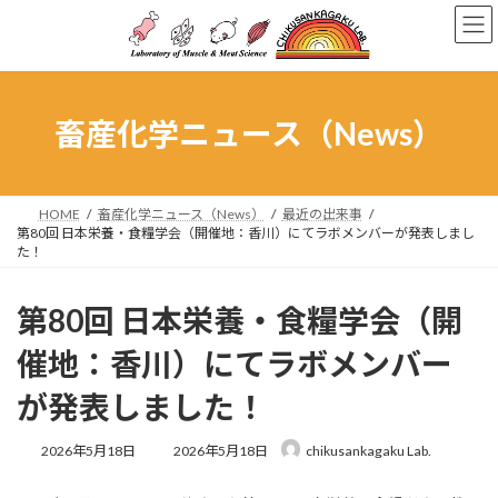
コ
ナ
ン
ビ
テ
ゲ
ン
ー
ツ
シ
へ
ョ
畜産化学ニュース（News）
ス
ン
キ
に
ッ
移
プ
動
HOME
畜産化学ニュース（News）
最近の出来事
第80回 日本栄養・食糧学会（開催地：香川）にてラボメンバーが発表しまし
た！
第80回 日本栄養・食糧学会（開
催地：香川）にてラボメンバー
が発表しました！
最
2026年5月18日
2026年5月18日
chikusankagaku Lab.
終
更