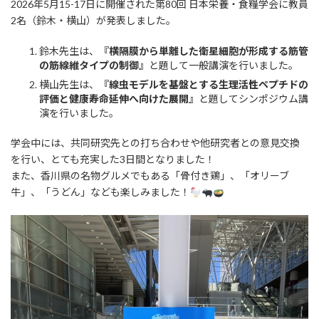
2026年5月15-17日に開催された第80回 日本栄養・食糧学会に教員
新
日
2名（鈴木・横山）が発表しました。
時
:
鈴木先生は、
『横隔膜から単離した衛星細胞が形成する筋管
の筋線維タイプの制御』
と題して一般講演を行いました。
横山先生は、
『線虫モデルを基盤とする生理活性ペプチドの
評価と健康寿命延伸へ向けた展開』
と題してシンポジウム講
演を行いました。
学会中には、共同研究先との打ち合わせや他研究者との意見交換
を行い、とても充実した3日間となりました！
また、香川県の名物グルメでもある「骨付き鶏」、「オリーブ
牛」、「うどん」なども楽しみました！