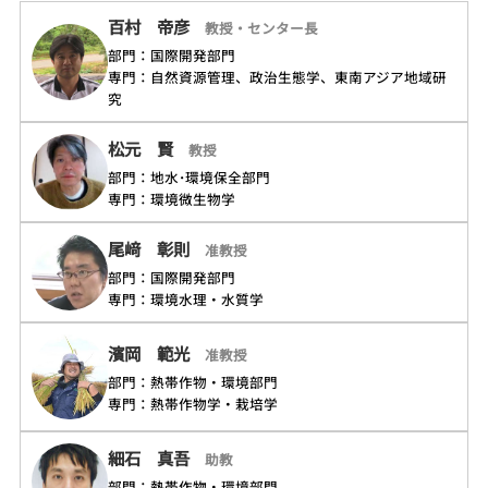
百村 帝彦
教授・センター長
部門：国際開発部門
専門：自然資源管理、政治生態学、東南アジア地域研
究
松元 賢
教授
部門：地水･環境保全部門
専門：環境微生物学
尾﨑 彰則
准教授
部門：国際開発部門
専門：環境水理・水質学
濱岡 範光
准教授
部門：熱帯作物・環境部門
専門：熱帯作物学・栽培学
細石 真吾
助教
部門：熱帯作物・環境部門