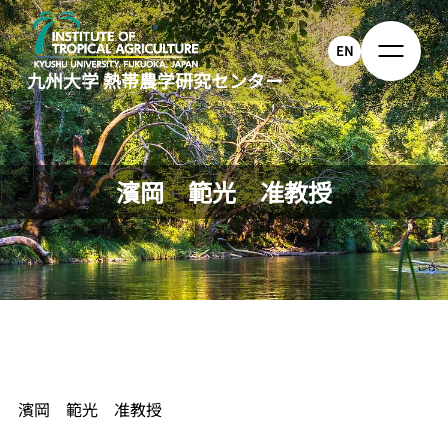
EN
九州大学
熱帯農学研究センター
濱岡 範光 准教授
濱岡
範光 准教授