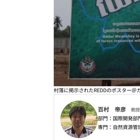
村落に掲示されたREDDのポスター＠
百村 帝彦
教授
部門：国際開発部
専門：自然資源管