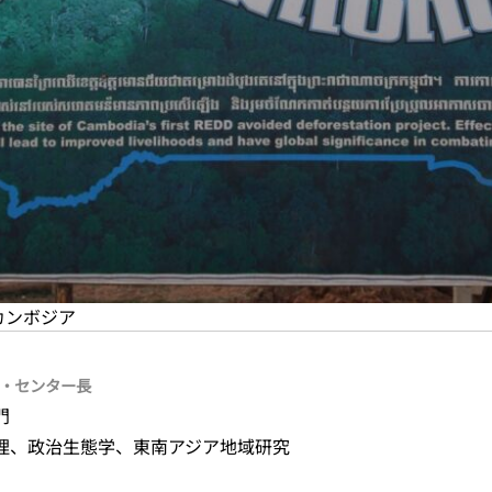
カンボジア
・センター長
門
理、政治生態学、東南アジア地域研究