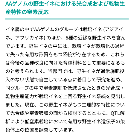
AAゲノムの野生イネにおける光合成および乾物生
産特性の窒素反応
イネ属の中でAAゲノムのグループは栽培イネ (アジアイ
ネ、アフリカイネ) のほか、6種の近縁な野生イネを含ん
でいます。野生イネの中には、栽培イネが栽培化の過程
で失った有用な形質をもつ系統が存在するため、これら
は今後の品種改良に向けた育種材料として重要になるも
のと考えられます。当部門では、野生イネが通常施肥投
入のない状態で自生している点に着目して研究を進め、
同グループの中で窒素施肥を低減させたときの光合成・
乾物生産能力が栽培イネを上回る野生イネ系統を見出し
ました。現在、この野生イネがもつ生理的な特性につい
て光合成や窒素吸収の面から検討するとともに、QTL解
析により低窒素栽培において有用な野生イネ遺伝子の染
色体上の位置を調査しています。