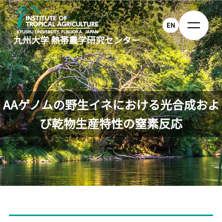
EN
九州大学
熱帯農学研究センター
AAゲノムの野生イネにおける光合成およ
び乾物生産特性の窒素反応