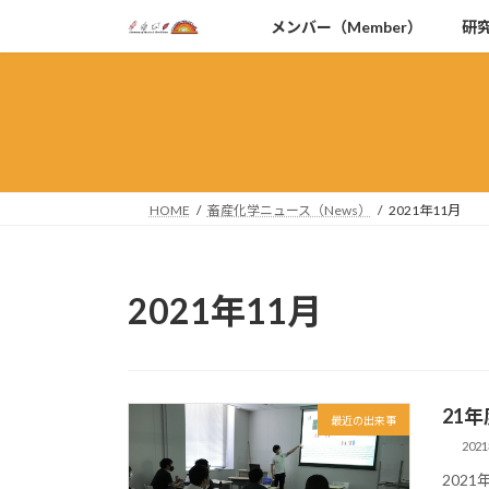
コ
ナ
メンバー（Member）
研究
ン
ビ
テ
ゲ
ン
ー
ツ
シ
へ
ョ
ス
ン
キ
に
HOME
畜産化学ニュース（News）
2021年11月
ッ
移
プ
動
2021年11月
21
最近の出来事
202
202