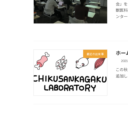
会」を
獣医科
ンター長
ホー
最近の出来事
202
この秋
追加し