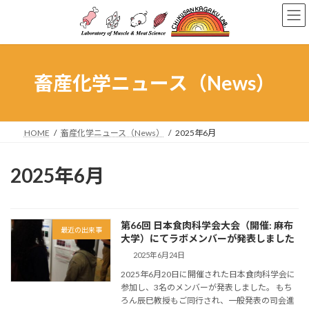
コ
ナ
ン
ビ
テ
ゲ
ン
ー
ツ
シ
へ
ョ
畜産化学ニュース（News）
ス
ン
キ
に
ッ
移
プ
動
HOME
畜産化学ニュース（News）
2025年6月
2025年6月
第66回 日本食肉科学会大会（開催: 麻布
最近の出来事
大学）にてラボメンバーが発表しました
2025年6月24日
2025年6月20日に開催された日本食肉科学会に
参加し、3名のメンバーが発表しました。 もち
ろん辰巳教授もご同行され、一般発表の司会進