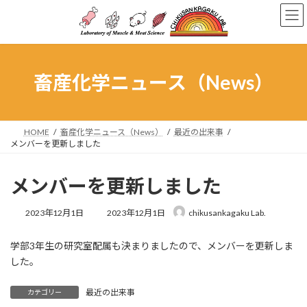
コ
ナ
ン
ビ
テ
ゲ
ン
ー
ツ
シ
へ
ョ
畜産化学ニュース（News）
ス
ン
キ
に
ッ
移
プ
動
HOME
畜産化学ニュース（News）
最近の出来事
メンバーを更新しました
メンバーを更新しました
最
2023年12月1日
2023年12月1日
chikusankagaku Lab.
終
更
学部3年生の研究室配属も決まりましたので、メンバーを更新しま
新
日
した。
時
:
最近の出来事
カテゴリー