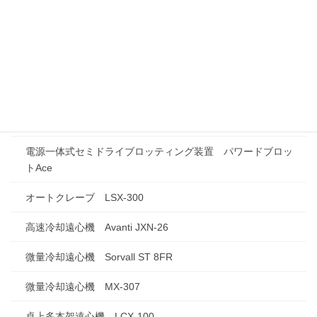
⼀体型遠⼼濃縮システム Savant SpeedVac SPD1030
凍結乾燥機 FZ-2.5cs
ケミルミイメージングシステム FUSION SOLO.7S.EDGE
ポリアクリルアミドゲル電気泳動装置 CompactPAGE Ace
Twin
電源一体式セミドライブロッティング装置 パワードブロッ
トAce
オートクレーブ LSX-300
高速冷却遠心機 Avanti JXN-26
微量冷却遠心機 Sorvall ST 8FR
微量冷却遠心機 MX-307
卓上多本架遠心機 LCX-100