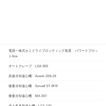
⼀体型遠⼼濃縮システム Savant SpeedVac SPD1030
凍結乾燥機 FZ-2.5cs
ケミルミイメージングシステム FUSION SOLO.7S.EDGE
ポリアクリルアミドゲル電気泳動装置 CompactPAGE Ace
Twin
電源一体式セミドライブロッティング装置 パワードブロッ
トAce
オートクレーブ LSX-300
高速冷却遠心機 Avanti JXN-26
微量冷却遠心機 Sorvall ST 8FR
微量冷却遠心機 MX-307
卓上多本架遠心機 LCX-100