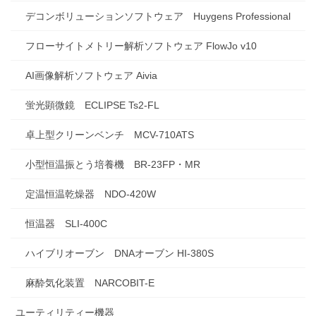
デコンボリューションソフトウェア Huygens Professional
フローサイトメトリー解析ソフトウェア FlowJo v10
AI画像解析ソフトウェア Aivia
蛍光顕微鏡 ECLIPSE Ts2-FL
卓上型クリーンベンチ MCV-710ATS
小型恒温振とう培養機 BR-23FP・MR
定温恒温乾燥器 NDO-420W
恒温器 SLI-400C
ハイブリオーブン DNAオーブン HI-380S
麻酔気化装置 NARCOBIT-E
ユーティリティー機器