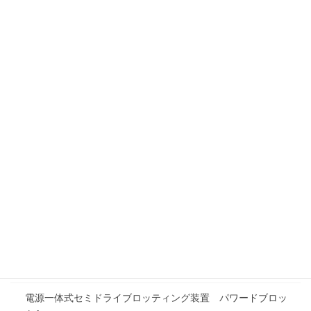
シンプルウェスタンシステム Wes
凍結切片作成装置 CryoStar NX70
回転式ミクロトーム HistoCore AUTOCUT R
実験動物用3DマイクロX線CT CosmoScan FX
実験室機器一覧
⼀体型遠⼼濃縮システム Savant SpeedVac SPD1030
凍結乾燥機 FZ-2.5cs
ケミルミイメージングシステム FUSION SOLO.7S.EDGE
ポリアクリルアミドゲル電気泳動装置 CompactPAGE Ace
Twin
電源一体式セミドライブロッティング装置 パワードブロッ