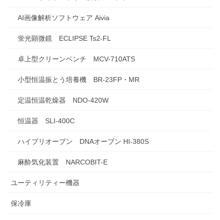
AI画像解析ソフトウェア Aivia
蛍光顕微鏡 ECLIPSE Ts2-FL
卓上型クリーンベンチ MCV-710ATS
小型恒温振とう培養機 BR-23FP・MR
定温恒温乾燥器 NDO-420W
恒温器 SLI-400C
ハイブリオーブン DNAオーブン HI-380S
麻酔気化装置 NARCOBIT-E
ユーティリティー機器
保冷庫